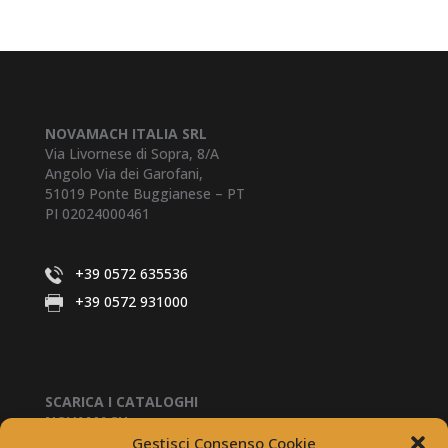
NOVAMACH ITALIA SRL
Via Livornese di Sopra, 8/A
Angolo Via dei Garofani,
51019 Ponte Buggianese – PT
PI 02024000461
+39 0572 635536
+39 0572 931000
SCARICA I CATALOGHI
NOVAMACH
Gestisci Consenso Cookie