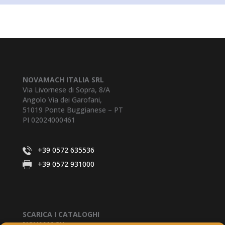
NOVAMACH ITALIA SRL
Via Livornese di Sopra, 8/A
Angolo Via dei Garofani,
51019 Ponte Buggianese – PT
PI 02024000461
+39 0572 635536
+39 0572 931000
SCARICA I CATALOGHI
NOVAMACH